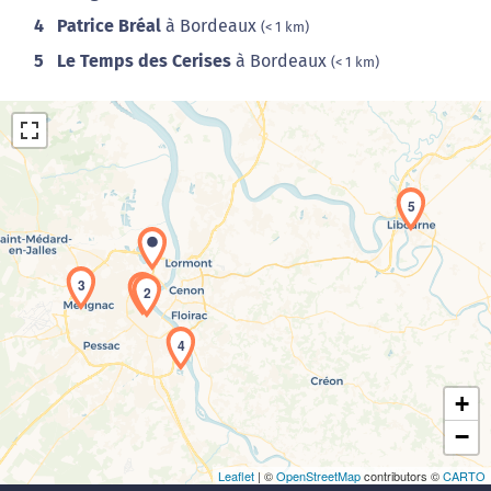
4
Patrice Bréal
à Bordeaux
(< 1 km)
5
Le Temps des Cerises
à Bordeaux
(< 1 km)
5
3
1
Chargement de la carte en cours...
2
4
+
−
Leaflet
| ©
OpenStreetMap
contributors ©
CARTO