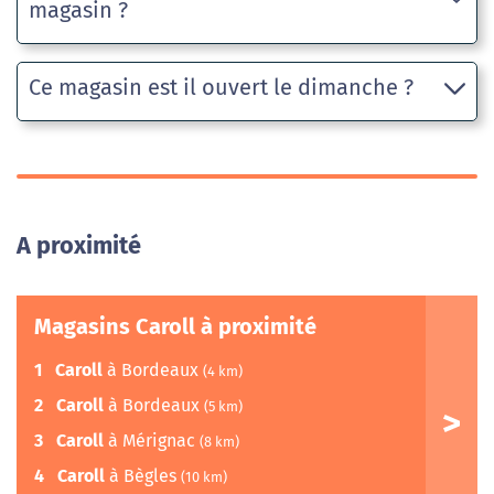
magasin ?
Ce magasin est il ouvert le dimanche ?
A proximité
Magasins Caroll à proximité
1
Caroll
à Bordeaux
(4 km)
2
Caroll
à Bordeaux
(5 km)
3
Caroll
à Mérignac
(8 km)
4
Caroll
à Bègles
(10 km)