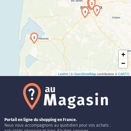
1
2
3
4
Chargement de la carte en cours...
5
+
−
Leaflet
| ©
OpenStreetMap
contributors ©
CARTO
Portail en ligne du shopping en France.
Nous vous accompagnons au quotidien pour vos achats :
actualités shopping et bien d’autres services.