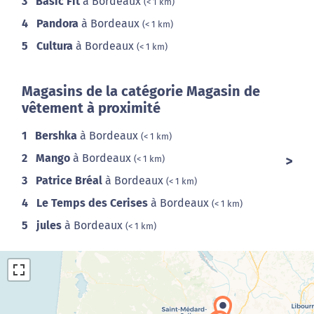
3
Basic Fit
à Bordeaux
(< 1 km)
4
Pandora
à Bordeaux
(< 1 km)
5
Cultura
à Bordeaux
(< 1 km)
Magasins de la catégorie Magasin de
vêtement à proximité
1
Bershka
à Bordeaux
(< 1 km)
2
Mango
à Bordeaux
(< 1 km)
3
Patrice Bréal
à Bordeaux
(< 1 km)
4
Le Temps des Cerises
à Bordeaux
(< 1 km)
5
jules
à Bordeaux
(< 1 km)