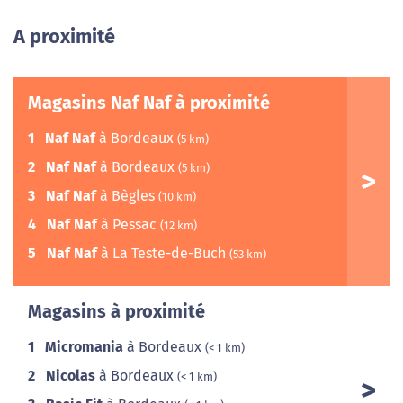
A proximité
Magasins Naf Naf à proximité
1
Naf Naf
à Bordeaux
(5 km)
2
Naf Naf
à Bordeaux
(5 km)
3
Naf Naf
à Bègles
(10 km)
4
Naf Naf
à Pessac
(12 km)
5
Naf Naf
à La Teste-de-Buch
(53 km)
Magasins à proximité
1
Micromania
à Bordeaux
(< 1 km)
2
Nicolas
à Bordeaux
(< 1 km)