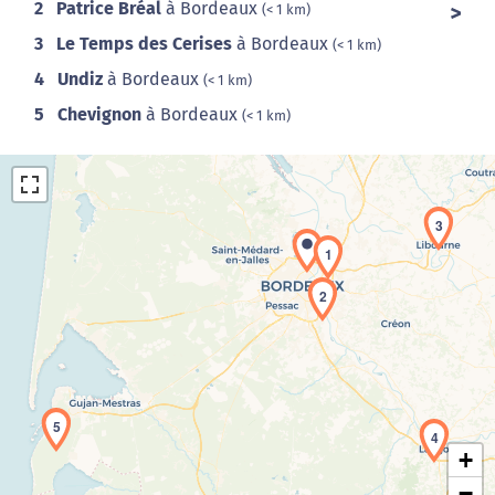
2
Patrice Bréal
à Bordeaux
(< 1 km)
3
Le Temps des Cerises
à Bordeaux
(< 1 km)
4
Undiz
à Bordeaux
(< 1 km)
5
Chevignon
à Bordeaux
(< 1 km)
3
1
2
Chargement de la carte en cours...
5
4
+
−