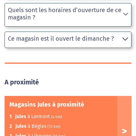
Quels sont les horaires d’ouverture de ce
magasin ?
Ce magasin est il ouvert le dimanche ?
A proximité
Magasins Jules à proximité
1
jules
à Lormont
(4 km)
2
jules
à Bègles
(10 km)
3
jules
à Libourne