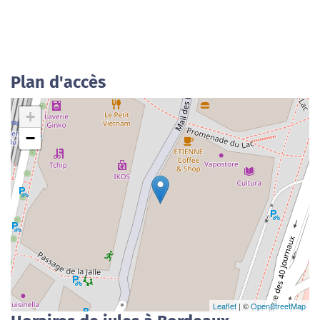
Plan d'accès
+
−
Leaflet
| ©
OpenStreetMap