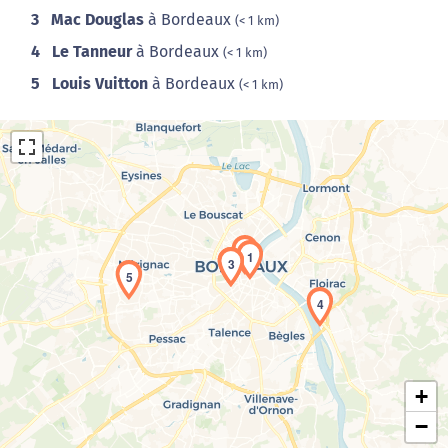
3
Mac Douglas
à Bordeaux
(< 1 km)
4
Le Tanneur
à Bordeaux
(< 1 km)
5
Louis Vuitton
à Bordeaux
(< 1 km)
1
2
3
5
Chargement de la carte en cours...
4
+
−