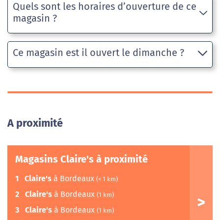
Quels sont les horaires d’ouverture de ce
magasin ?
Ce magasin est il ouvert le dimanche ?
A proximité
Magasins Claire's à proximité
1
Claire's
à Bordeaux
(< 1 km)
2
Claire's
à Bordeaux
(1 km)
3
Claire's
à Bordeaux
(1 km)