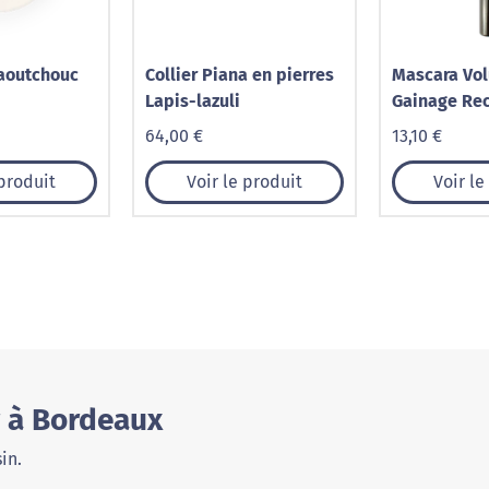
aoutchouc
Collier Piana en pierres
Mascara Vo
Lapis-lazuli
Gainage Re
64,00 €
13,10 €
 produit
Voir le produit
Voir le
r à Bordeaux
in.