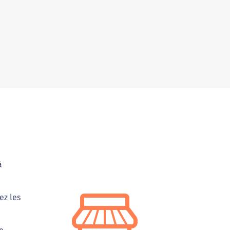
à
ez les