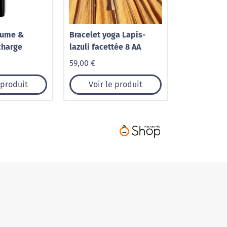
lume &
Bracelet yoga Lapis-
charge
lazuli facettée 8 AA
59,00 €
 produit
Voir le produit