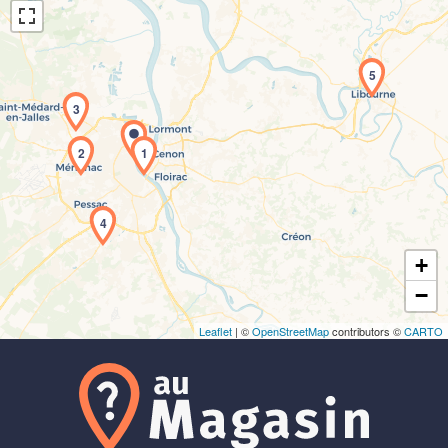
5
3
2
1
Chargement de la carte en cours...
4
+
−
Leaflet
| ©
OpenStreetMap
contributors ©
CARTO