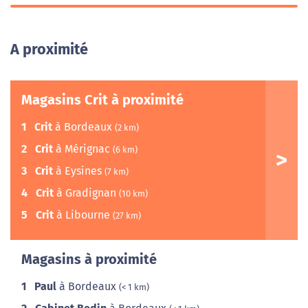
A proximité
Magasins Crit à proximité
1
Crit
à Bordeaux
(2 km)
2
Crit
à Mérignac
(6 km)
3
Crit
à Eysines
(7 km)
4
Crit
à Gradignan
(10 km)
5
Crit
à Libourne
(27 km)
Magasins à proximité
1
Paul
à Bordeaux
(< 1 km)