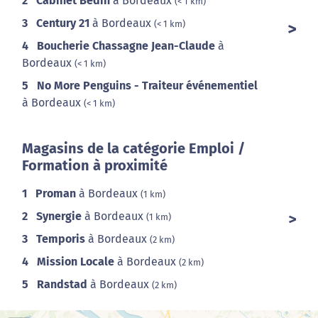
2
Cabinet Bedin
à Bordeaux
(< 1 km)
3
Century 21
à Bordeaux
(< 1 km)
4
Boucherie Chassagne Jean-Claude
à
Bordeaux
(< 1 km)
5
No More Penguins - Traiteur événementiel
à Bordeaux
(< 1 km)
Magasins de la catégorie Emploi /
Formation à proximité
1
Proman
à Bordeaux
(1 km)
2
Synergie
à Bordeaux
(1 km)
3
Temporis
à Bordeaux
(2 km)
4
Mission Locale
à Bordeaux
(2 km)
5
Randstad
à Bordeaux
(2 km)