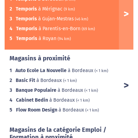
2
Temporis
à Mérignac
(9 km)
3
Temporis
à Gujan-Mestras
(46 km)
4
Temporis
à Parentis-en-Born
(69 km)
5
Temporis
à Royan
(94 km)
Magasins à proximité
1
Auto Ecole La Nouvelle
à Bordeaux
(< 1 km)
2
Basic Fit
à Bordeaux
(< 1 km)
3
Banque Populaire
à Bordeaux
(< 1 km)
4
Cabinet Bedin
à Bordeaux
(< 1 km)
5
Flow Room Design
à Bordeaux
(< 1 km)
Magasins de la catégorie Emploi /
Formation à proximité