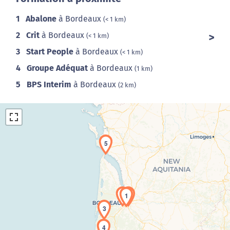
1
Abalone
à Bordeaux
(< 1 km)
2
Crit
à Bordeaux
(< 1 km)
3
Start People
à Bordeaux
(< 1 km)
4
Groupe Adéquat
à Bordeaux
(1 km)
5
BPS Interim
à Bordeaux
(2 km)
5
Chargement de la carte en cours...
2
1
3
4