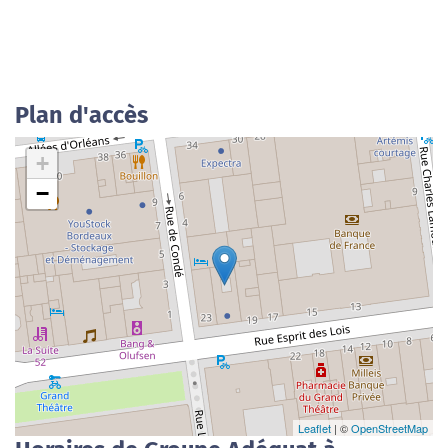
Plan d'accès
+
−
Leaflet
| ©
OpenStreetMap