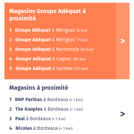
Magasins Groupe Adéquat à
proximité
1
Groupe Adéquat
à Mérignac
(6 km)
2
Groupe Adéquat
à Mérignac
(7 km)
3
Groupe Adéquat
à Marmande
(69 km)
4
Groupe Adéquat
à Cognac
(96 km)
5
Groupe Adéquat
à Saintes
(101 km)
Magasins à proximité
1
BNP Paribas
à Bordeaux
(< 1 km)
2
The Kooples
à Bordeaux
(< 1 km)
3
Paul
à Bordeaux
(< 1 km)
4
Nicolas
à Bordeaux
(< 1 km)