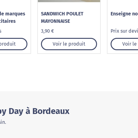
de marques
SANDWICH POULET
Enseigne no
itaires
MAYONNAISE
s
3,90 €
Prix sur dev
 produit
Voir le produit
Voir le
by Day à Bordeaux
in.