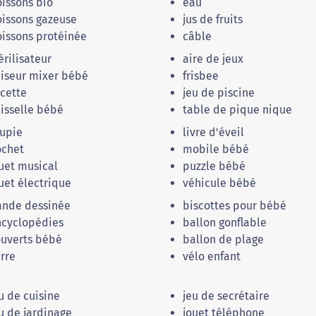
issons bio
eau
issons gazeuse
jus de fruits
issons protéinée
câble
érilisateur
aire de jeux
iseur mixer bébé
frisbee
cette
jeu de piscine
isselle bébé
table de pique nique
upie
livre d'éveil
ochet
mobile bébé
uet musical
puzzle bébé
uet électrique
véhicule bébé
ande dessinée
biscottes pour bébé
ncyclopédies
ballon gonflable
uverts bébé
ballon de plage
rre
vélo enfant
u de cuisine
jeu de secrétaire
u de jardinage
jouet téléphone