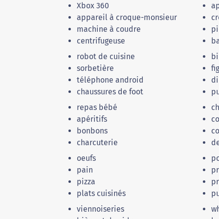
Xbox 360
ap
appareil à croque-monsieur
cr
machine à coudre
pi
centrifugeuse
b
robot de cuisine
bi
sorbetière
fi
téléphone android
di
chaussures de foot
pu
repas bébé
ch
apéritifs
co
bonbons
co
charcuterie
de
oeufs
po
pain
pr
pizza
pr
plats cuisinés
p
viennoiseries
wh