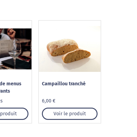
 de menus
Campaillou tranché
rants
is
6,00 €
 produit
Voir le produit