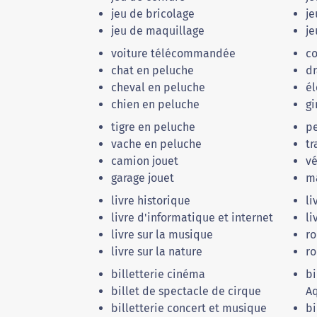
jeu de bricolage
j
jeu de maquillage
j
voiture télécommandée
c
chat en peluche
dr
cheval en peluche
él
chien en peluche
gi
tigre en peluche
pe
vache en peluche
tr
camion jouet
vé
garage jouet
m
livre historique
li
livre d'informatique et internet
li
livre sur la musique
r
livre sur la nature
ro
billetterie cinéma
bi
billet de spectacle de cirque
A
billetterie concert et musique
bi