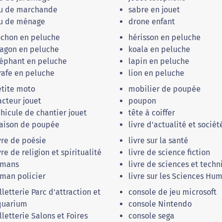
eu de marchande
sabre en jouet
eu de ménage
drone enfant
ochon en peluche
hérisson en peluche
agon en peluche
koala en peluche
éphant en peluche
lapin en peluche
rafe en peluche
lion en peluche
tite moto
mobilier de poupée
acteur jouet
poupon
hicule de chantier jouet
tête à coiffer
aison de poupée
livre d'actualité et sociét
vre de poésie
livre sur la santé
vre de religion et spiritualité
livre de science fiction
omans
livre de sciences et tech
man policier
livre sur les Sciences Hu
lletterie Parc d'attraction et
console de jeu microsoft
quarium
console Nintendo
lletterie Salons et Foires
console sega