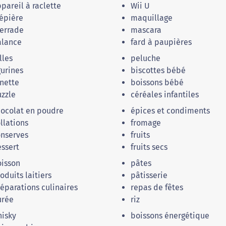
pareil à raclette
Wii U
épière
maquillage
errade
mascara
alance
fard à paupières
lles
peluche
gurines
biscottes bébé
nette
boissons bébé
zzle
céréales infantiles
ocolat en poudre
épices et condiments
llations
fromage
nserves
fruits
ssert
fruits secs
isson
pâtes
oduits laitiers
pâtisserie
éparations culinaires
repas de fêtes
urée
riz
isky
boissons énergétique