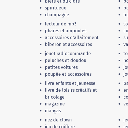
bière et du cidre
bo
spiritueux
bo
champagne
bo
lecteur de mp3
st
phares et ampoules
cu
accessoires d'allaitement
su
biberon et accessoires
va
jouet radiocommandé
to
peluches et doudou
h
petites voitures
jo
poupée et accessoires
jo
livre enfants et jeunesse
b
livre de loisirs créatifs et
e
bricolage
co
magazine
ve
mangas
nez de clown
je
jeu de coiffure
je