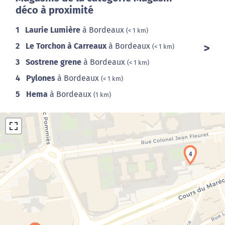
déco à proximité
1
Laurie Lumière
à Bordeaux
(< 1 km)
2
Le Torchon à Carreaux
à Bordeaux
(< 1 km)
3
Sostrene grene
à Bordeaux
(< 1 km)
4
Pylones
à Bordeaux
(< 1 km)
5
Hema
à Bordeaux
(1 km)
4
Chargement de la carte en cours...