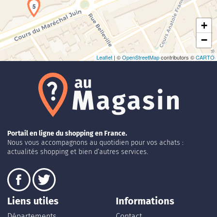
1
2
3
5
+
−
Leaflet
| ©
OpenStreetMap
contributors ©
CARTO
Portail en ligne du shopping en France.
Nous vous accompagnons au quotidien pour vos achats :
actualités shopping et bien d’autres services.
Liens utiles
Informations
Départements
Contact