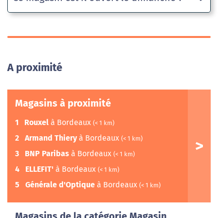
A proximité
Magasins à proximité
1
Rouxel
à Bordeaux
(< 1 km)
2
Armand Thiery
à Bordeaux
(< 1 km)
3
BNP Paribas
à Bordeaux
(< 1 km)
4
ELLEFIT'
à Bordeaux
(< 1 km)
5
Générale d'Optique
à Bordeaux
(< 1 km)
Magasins de la catégorie Magasin