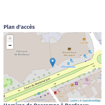
Plan d'accès
+
−
Leaflet
| ©
OpenStreetMap