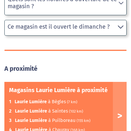
magasin ?
Ce magasin est il ouvert le dimanche ?
A proximité
Magasins Laurie Lumière à proximité
1
Laurie Lumière
à Bègles
(7 km)
2
Laurie Lumière
à Saintes
(102 km)
3
Laurie Lumière
à Puilboreau
(155 km)
4
Laurie Lumière
à Chauray
(168 km)