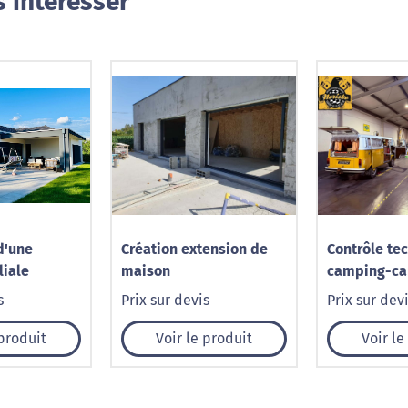
 intéresser
d'une
Création extension de
Contrôle te
liale
maison
camping-ca
aménagé à 
s
Prix sur devis
Prix sur dev
Norisko
 produit
Voir le produit
Voir le