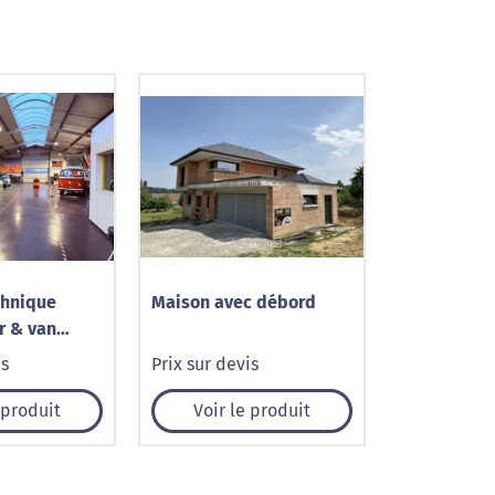
chnique
Maison avec débord
r & van
Chauny –
is
Prix sur devis
 produit
Voir le produit