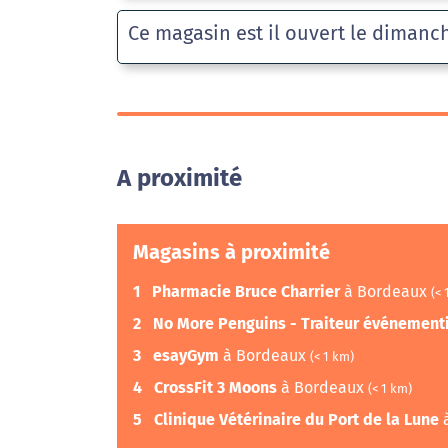
Ce magasin est il ouvert le dimanc
A proximité
Magasins à proximité
1
Pharmacie Bruce Charrier
à Bordeaux
(< 
2
No More Penguins - Traiteur événement
3
esayGym
à Bordeaux
(< 1 km)
4
CrossFit 3 Moons
à Bordeaux
(< 1 km)
5
Clinique Vétérinaire du Port de la Lune