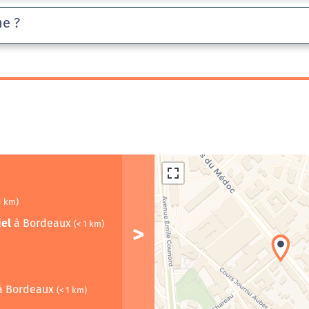
he ?
1 km)
iel
à Bordeaux
(< 1 km)
à Bordeaux
(< 1 km)