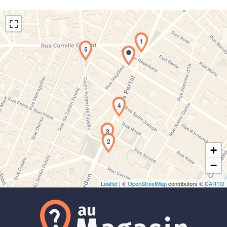
1
5
Chargement de la carte en cours...
4
3
2
+
−
Leaflet
| ©
OpenStreetMap
contributors ©
CARTO