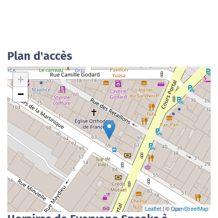
Plan d'accès
+
−
Leaflet
| ©
OpenStreetMap