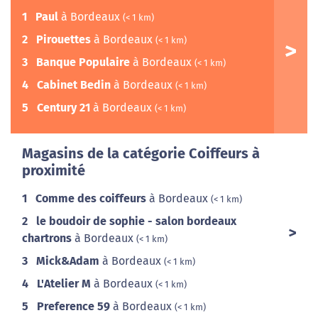
1
Paul
à Bordeaux
(< 1 km)
2
Pirouettes
à Bordeaux
(< 1 km)
3
Banque Populaire
à Bordeaux
(< 1 km)
4
Cabinet Bedin
à Bordeaux
(< 1 km)
5
Century 21
à Bordeaux
(< 1 km)
Magasins de la catégorie Coiffeurs à
proximité
1
Comme des coiffeurs
à Bordeaux
(< 1 km)
2
le boudoir de sophie - salon bordeaux
chartrons
à Bordeaux
(< 1 km)
3
Mick&Adam
à Bordeaux
(< 1 km)
4
L'Atelier M
à Bordeaux
(< 1 km)
5
Preference 59
à Bordeaux
(< 1 km)