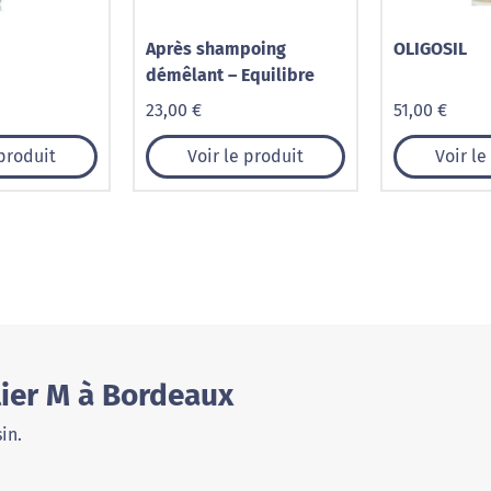
Après shampoing
OLIGOSIL
démêlant – Equilibre
23,00 €
51,00 €
 produit
Voir le produit
Voir le
lier M à Bordeaux
in.