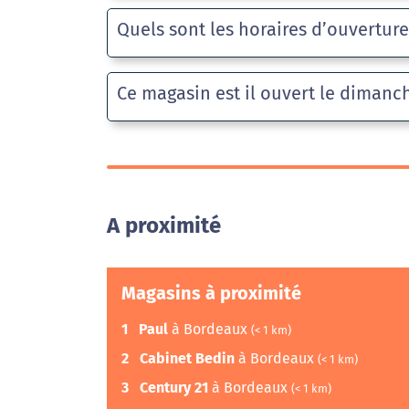
Quels sont les horaires d’ouvertur
Ce magasin est il ouvert le dimanc
A proximité
Magasins à proximité
1
Paul
à Bordeaux
(< 1 km)
2
Cabinet Bedin
à Bordeaux
(< 1 km)
3
Century 21
à Bordeaux
(< 1 km)