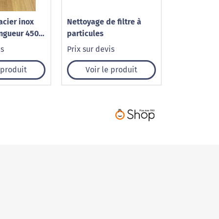
acier inox
Nettoyage de filtre à
ongueur 450
particules
re extérieur
is
Prix sur devis
 - 90°
 produit
Voir le produit