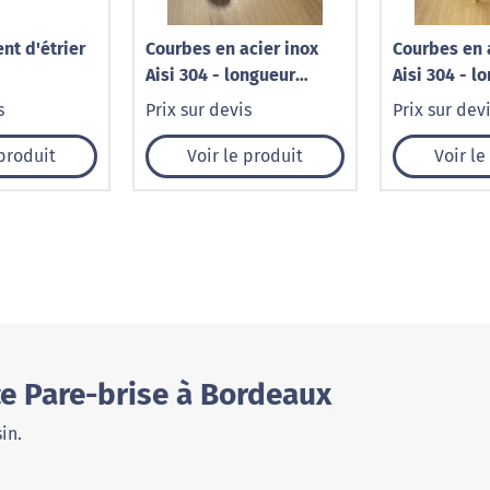
t d'étrier
Courbes en acier inox
Courbes en 
Aisi 304 - longueur
Aisi 304 - l
325mm - diamètre
mm - diamèt
s
Prix sur devis
Prix sur dev
extérieur 50x1.5 mm -
60,3x1,6 mm
90°
 produit
Voir le produit
Voir le
e Pare-brise à Bordeaux
in.