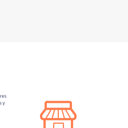
ures
s y