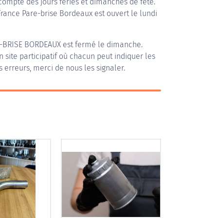
compte des jours fériés et dimanches de fête.
 France Pare-brise Bordeaux est ouvert le lundi
-BRISE BORDEAUX
est fermé le dimanche.
n site participatif où chacun peut indiquer les
s erreurs, merci de nous les signaler.