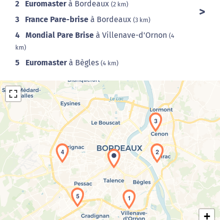
2
Euromaster
à Bordeaux
(2 km)
3
France Pare-brise
à Bordeaux
(3 km)
4
Mondial Pare Brise
à Villenave-d'Ornon
(4
km)
5
Euromaster
à Bègles
(4 km)
3
4
2
Chargement de la carte en cours...
5
1
+