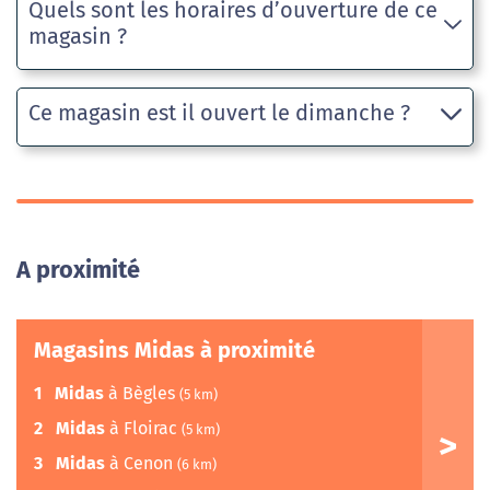
Quels sont les horaires d’ouverture de ce
magasin ?
Ce magasin est il ouvert le dimanche ?
A proximité
Magasins Midas à proximité
1
Midas
à Bègles
(5 km)
2
Midas
à Floirac
(5 km)
3
Midas
à Cenon
(6 km)