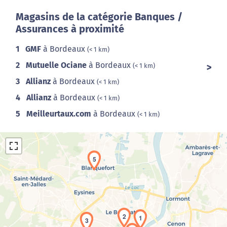
Magasins de la catégorie Banques /
Assurances à proximité
1
GMF
à Bordeaux
(< 1 km)
2
Mutuelle Ociane
à Bordeaux
(< 1 km)
3
Allianz
à Bordeaux
(< 1 km)
4
Allianz
à Bordeaux
(< 1 km)
5
Meilleurtaux.com
à Bordeaux
(< 1 km)
5
2
1
Chargement de la carte en cours...
3