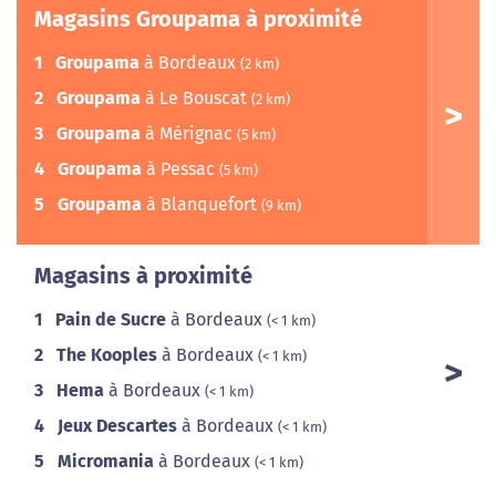
Magasins Groupama à proximité
1
Groupama
à Bordeaux
(2 km)
2
Groupama
à Le Bouscat
(2 km)
3
Groupama
à Mérignac
(5 km)
4
Groupama
à Pessac
(5 km)
5
Groupama
à Blanquefort
(9 km)
Magasins à proximité
1
Pain de Sucre
à Bordeaux
(< 1 km)
2
The Kooples
à Bordeaux
(< 1 km)
3
Hema
à Bordeaux
(< 1 km)
4
Jeux Descartes
à Bordeaux
(< 1 km)
5
Micromania
à Bordeaux
(< 1 km)