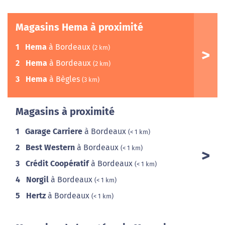
Magasins Hema à proximité
1
Hema
à Bordeaux
(2 km)
2
Hema
à Bordeaux
(2 km)
3
Hema
à Bègles
(3 km)
Magasins à proximité
1
Garage Carriere
à Bordeaux
(< 1 km)
2
Best Western
à Bordeaux
(< 1 km)
3
Crédit Coopératif
à Bordeaux
(< 1 km)
4
Norgil
à Bordeaux
(< 1 km)
5
Hertz
à Bordeaux
(< 1 km)