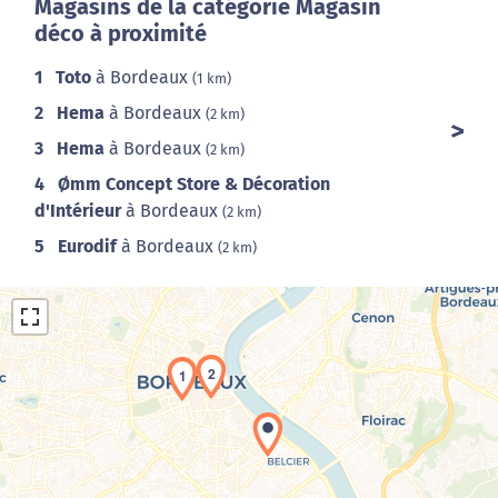
Magasins de la catégorie Magasin
déco à proximité
1
Toto
à Bordeaux
(1 km)
2
Hema
à Bordeaux
(2 km)
3
Hema
à Bordeaux
(2 km)
4
Ømm Concept Store & Décoration
d'Intérieur
à Bordeaux
(2 km)
5
Eurodif
à Bordeaux
(2 km)
2
1
Chargement de la carte en cours...