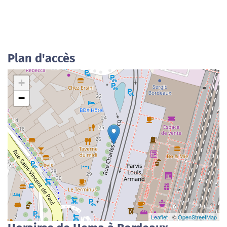
Plan d'accès
+
−
Leaflet
| ©
OpenStreetMap