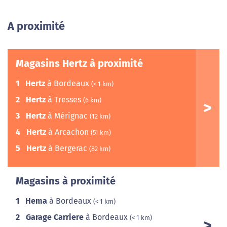
A proximité
Magasins Hertz à proximité
1
Hertz
à Bordeaux
(< 1 km)
2
Hertz
à Tresses
(6 km)
3
Hertz
à Mérignac
(12 km)
4
Hertz
à Arcachon
(51 km)
5
Hertz
à Bergerac
(82 km)
Magasins à proximité
1
Hema
à Bordeaux
(< 1 km)
2
Garage Carriere
à Bordeaux
(< 1 km)