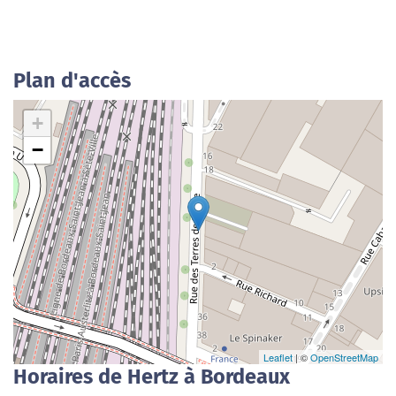
Plan d'accès
+
−
Leaflet
| ©
OpenStreetMap
Horaires de Hertz à Bordeaux