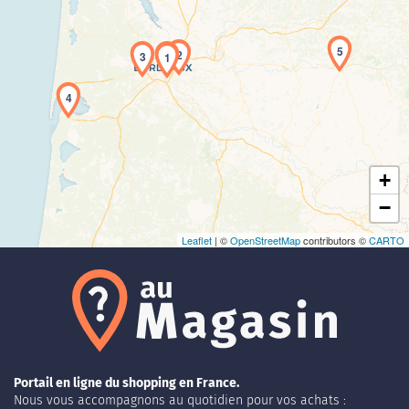
5
2
3
1
Chargement de la carte en cours...
4
+
−
Leaflet
| ©
OpenStreetMap
contributors ©
CARTO
Portail en ligne du shopping en France.
Nous vous accompagnons au quotidien pour vos achats :