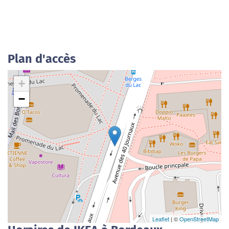
Plan d'accès
+
−
Leaflet
| ©
OpenStreetMap