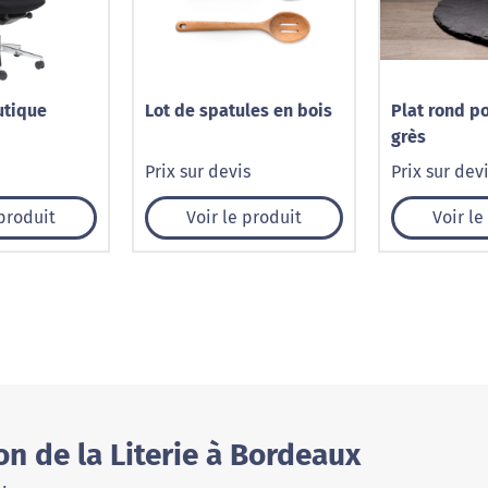
utique
Lot de spatules en bois
Plat rond po
grès
Prix sur devis
Prix sur dev
 produit
Voir le produit
Voir le
n de la Literie à Bordeaux