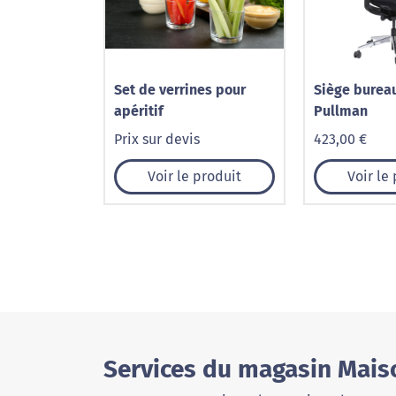
Set de verrines pour
Siège burea
apéritif
Pullman
Prix sur devis
423,00 €
Voir le produit
Voir le
Services du magasin Maiso