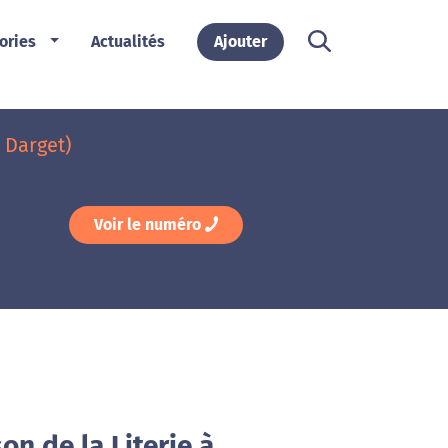
ories
Actualités
Ajouter
 Darget)
Voir le numéro
on de la Literie à