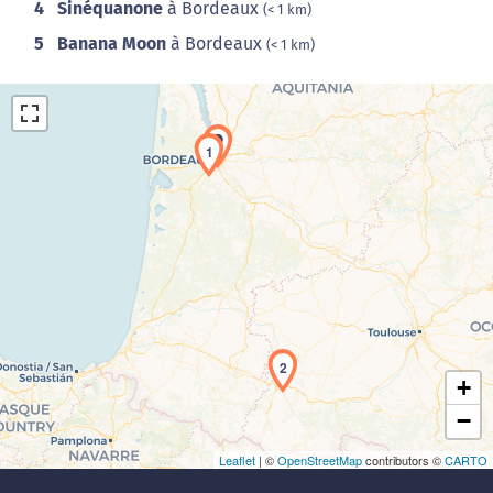
4
Sinéquanone
à Bordeaux
(< 1 km)
5
Banana Moon
à Bordeaux
(< 1 km)
1
Chargement de la carte en cours...
2
+
−
Leaflet
| ©
OpenStreetMap
contributors ©
CARTO