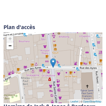
Plan d'accès
+
−
Leaflet
| ©
OpenStreetMap