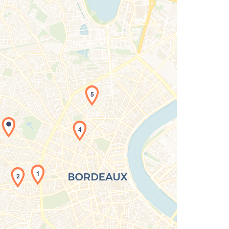
5
4
rgement de la carte en cours...
1
2