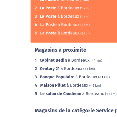
2
La Poste
à Bordeaux
(1 km)
3
La Poste
à Bordeaux
(1 km)
4
La Poste
à Bordeaux
(2 km)
5
La Poste
à Bordeaux
(2 km)
Magasins à proximité
1
Cabinet Bedin
à Bordeaux
(< 1 km)
2
Century 21
à Bordeaux
(< 1 km)
3
Banque Populaire
à Bordeaux
(< 1 km)
4
Maison Pillet
à Bordeaux
(< 1 km)
5
Le salon de Caudéran
à Bordeaux
(< 1 km)
Magasins de la catégorie Service 