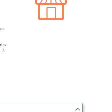
les
riez
u à