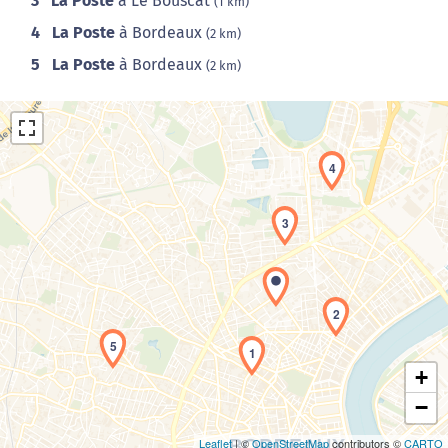
3
La Poste
à Le Bouscat
(1 km)
4
La Poste
à Bordeaux
(2 km)
5
La Poste
à Bordeaux
(2 km)
4
3
Chargement de la carte en cours...
2
5
1
+
−
Leaflet
| ©
OpenStreetMap
contributors ©
CARTO