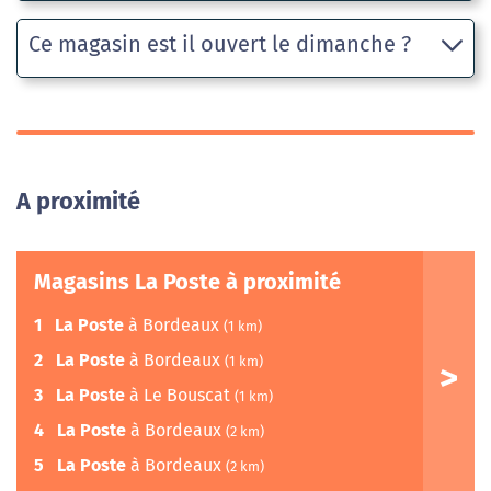
Ce magasin est il ouvert le dimanche ?
A proximité
Magasins La Poste à proximité
1
La Poste
à Bordeaux
(1 km)
2
La Poste
à Bordeaux
(1 km)
3
La Poste
à Le Bouscat
(1 km)
4
La Poste
à Bordeaux
(2 km)
5
La Poste
à Bordeaux
(2 km)