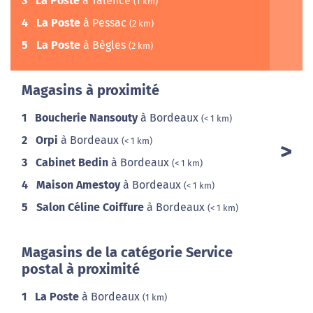
3
La Poste
à Talence
(1 km)
4
La Poste
à Pessac
(2 km)
5
La Poste
à Bègles
(2 km)
Magasins à proximité
1
Boucherie Nansouty
à Bordeaux
(< 1 km)
2
Orpi
à Bordeaux
(< 1 km)
3
Cabinet Bedin
à Bordeaux
(< 1 km)
4
Maison Amestoy
à Bordeaux
(< 1 km)
5
Salon Céline Coiffure
à Bordeaux
(< 1 km)
Magasins de la catégorie Service
postal à proximité
1
La Poste
à Bordeaux
(1 km)