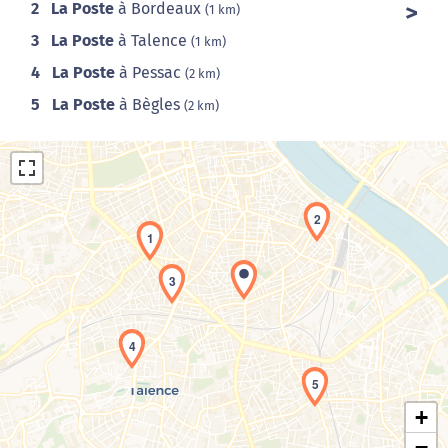
2
La Poste
à Bordeaux
(1 km)
3
La Poste
à Talence
(1 km)
4
La Poste
à Pessac
(2 km)
5
La Poste
à Bègles
(2 km)
2
1
3
Chargement de la carte en cours...
4
5
+
−