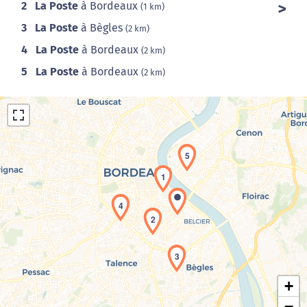
2
La Poste
à Bordeaux
(1 km)
3
La Poste
à Bègles
(2 km)
4
La Poste
à Bordeaux
(2 km)
5
La Poste
à Bordeaux
(2 km)
5
1
4
Chargement de la carte en cours...
2
3
+
−