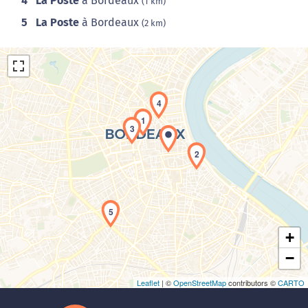
4
La Poste
à Bordeaux
(1 km)
5
La Poste
à Bordeaux
(2 km)
4
1
3
2
Chargement de la carte en cours...
5
+
−
Leaflet
| ©
OpenStreetMap
contributors ©
CARTO