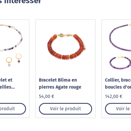
 intéresser
elet et
Bracelet Blima en
Collier, brac
eilles
pierres Agate rouge
boucles d'or
erres
Serena en p
54,00 €
142,00 €
Améthyste
 produit
Voir le produit
Voir le