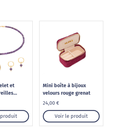
elet et
Mini boîte à bijoux
eilles
velours rouge grenat
ierres
24,00 €
 produit
Voir le produit