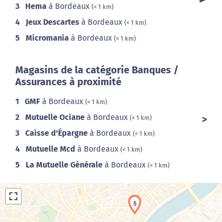
3
Hema
à Bordeaux
(< 1 km)
4
Jeux Descartes
à Bordeaux
(< 1 km)
5
Micromania
à Bordeaux
(< 1 km)
Magasins de la catégorie Banques /
Assurances à proximité
1
GMF
à Bordeaux
(< 1 km)
2
Mutuelle Ociane
à Bordeaux
(< 1 km)
3
Caisse d'Épargne
à Bordeaux
(< 1 km)
4
Mutuelle Mcd
à Bordeaux
(< 1 km)
5
La Mutuelle Générale
à Bordeaux
(< 1 km)
5