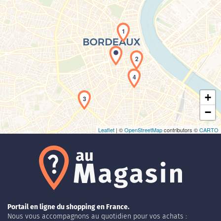
1
Chargement de la carte en cours...
2
4
+
3
−
Leaflet
| ©
OpenStreetMap
contributors ©
CARTO
Portail en ligne du shopping en France.
Nous vous accompagnons au quotidien pour vos achats :