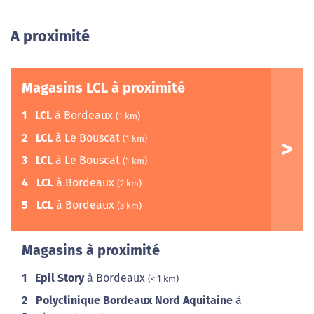
A proximité
Magasins LCL à proximité
1
LCL
à Bordeaux
(1 km)
2
LCL
à Le Bouscat
(1 km)
3
LCL
à Le Bouscat
(1 km)
4
LCL
à Bordeaux
(2 km)
5
LCL
à Bordeaux
(3 km)
Magasins à proximité
1
Epil Story
à Bordeaux
(< 1 km)
2
Polyclinique Bordeaux Nord Aquitaine
à