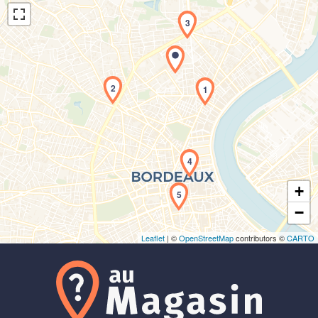
3
2
1
Chargement de la carte en cours...
4
+
5
−
Leaflet
| ©
OpenStreetMap
contributors ©
CARTO