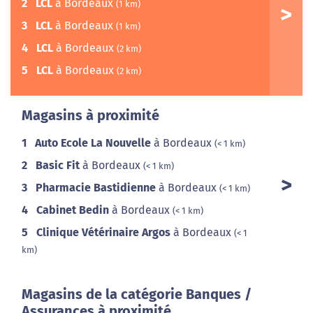
2
LCL
à Bordeaux
(1 km)
3
LCL
à Bordeaux
(1 km)
4
LCL
à Bordeaux
(2 km)
5
LCL
à Bordeaux
(2 km)
Magasins à proximité
1
Auto Ecole La Nouvelle
à Bordeaux
(< 1 km)
2
Basic Fit
à Bordeaux
(< 1 km)
3
Pharmacie Bastidienne
à Bordeaux
(< 1 km)
4
Cabinet Bedin
à Bordeaux
(< 1 km)
5
Clinique Vétérinaire Argos
à Bordeaux
(< 1
km)
Magasins de la catégorie Banques /
Assurances à proximité