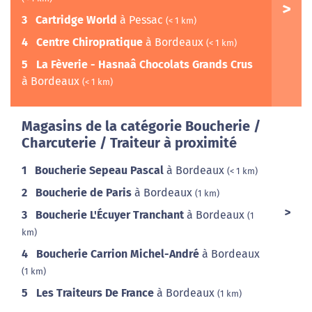
3
Cartridge World
à Pessac
(< 1 km)
4
Centre Chiropratique
à Bordeaux
(< 1 km)
5
La Fèverie - Hasnaâ Chocolats Grands Crus
à Bordeaux
(< 1 km)
Magasins de la catégorie Boucherie /
Charcuterie / Traiteur à proximité
1
Boucherie Sepeau Pascal
à Bordeaux
(< 1 km)
2
Boucherie de Paris
à Bordeaux
(1 km)
3
Boucherie L'Écuyer Tranchant
à Bordeaux
(1
km)
4
Boucherie Carrion Michel-André
à Bordeaux
(1 km)
5
Les Traiteurs De France
à Bordeaux
(1 km)