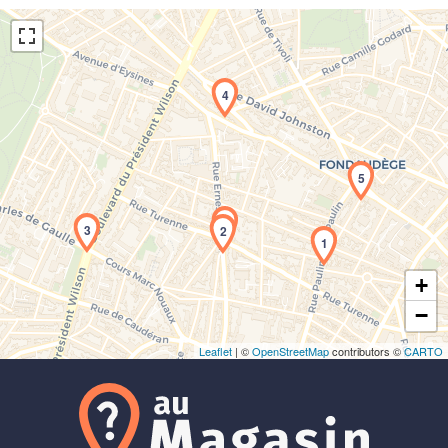
4
5
Chargement de la carte en cours...
3
2
1
+
−
Leaflet
| ©
OpenStreetMap
contributors ©
CARTO