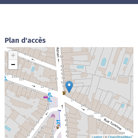
Plan d'accès
+
−
Leaflet
| ©
OpenStreetMap