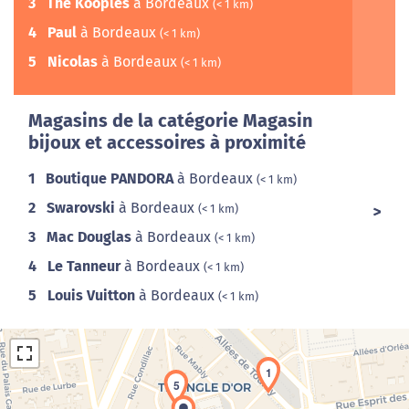
3
The Kooples
à Bordeaux
(< 1 km)
4
Paul
à Bordeaux
(< 1 km)
5
Nicolas
à Bordeaux
(< 1 km)
Magasins de la catégorie Magasin
bijoux et accessoires à proximité
1
Boutique PANDORA
à Bordeaux
(< 1 km)
2
Swarovski
à Bordeaux
(< 1 km)
3
Mac Douglas
à Bordeaux
(< 1 km)
4
Le Tanneur
à Bordeaux
(< 1 km)
5
Louis Vuitton
à Bordeaux
(< 1 km)
1
5