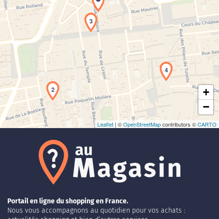
3
Chargement de la carte en cours...
4
2
+
−
Leaflet
| ©
OpenStreetMap
contributors ©
CARTO
Portail en ligne du shopping en France.
Nous vous accompagnons au quotidien pour vos achats :