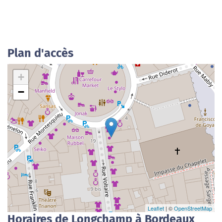
Plan d'accès
+
−
Leaflet
| ©
OpenStreetMap
Horaires de Longchamp à Bordeaux