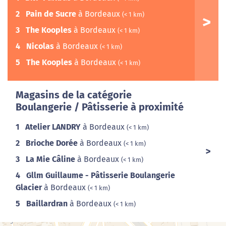
2
Pain de Sucre
à Bordeaux
(< 1 km)
3
The Kooples
à Bordeaux
(< 1 km)
4
Nicolas
à Bordeaux
(< 1 km)
5
The Kooples
à Bordeaux
(< 1 km)
Magasins de la catégorie
Boulangerie / Pâtisserie à proximité
1
Atelier LANDRY
à Bordeaux
(< 1 km)
2
Brioche Dorée
à Bordeaux
(< 1 km)
3
La Mie Câline
à Bordeaux
(< 1 km)
4
Gllm Guillaume - Pâtisserie Boulangerie
Glacier
à Bordeaux
(< 1 km)
5
Baillardran
à Bordeaux
(< 1 km)