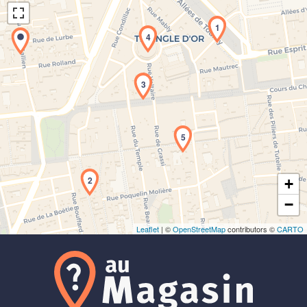
1
4
3
Chargement de la carte en cours...
5
2
+
−
Leaflet
| ©
OpenStreetMap
contributors ©
CARTO