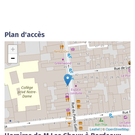
Plan d'accès
+
−
Leaflet
| ©
OpenStreetMap