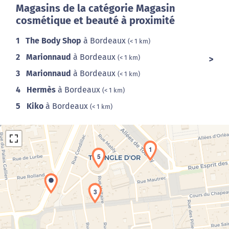
Magasins de la catégorie Magasin
cosmétique et beauté à proximité
1
The Body Shop
à Bordeaux
(< 1 km)
2
Marionnaud
à Bordeaux
(< 1 km)
3
Marionnaud
à Bordeaux
(< 1 km)
4
Hermès
à Bordeaux
(< 1 km)
5
Kiko
à Bordeaux
(< 1 km)
1
5
3
Chargement de la carte en cours...