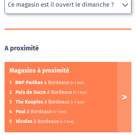
Ce magasin est il ouvert le dimanche ?
A proximité
Magasins à proximité
1
BNP Paribas
à Bordeaux
(< 1 km)
2
Pain de Sucre
à Bordeaux
(< 1 km)
3
The Kooples
à Bordeaux
(< 1 km)
4
Paul
à Bordeaux
(< 1 km)
5
Nicolas
à Bordeaux
(< 1 km)