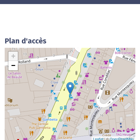
Plan d'accès
+
−
Leaflet
| ©
OpenStreetMap