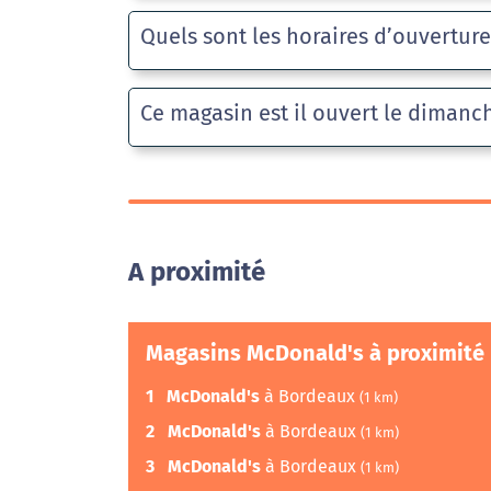
Quels sont les horaires d’ouvertur
Ce magasin est il ouvert le dimanc
A proximité
Magasins McDonald's à proximité
1
McDonald's
à Bordeaux
(1 km)
2
McDonald's
à Bordeaux
(1 km)
3
McDonald's
à Bordeaux
(1 km)