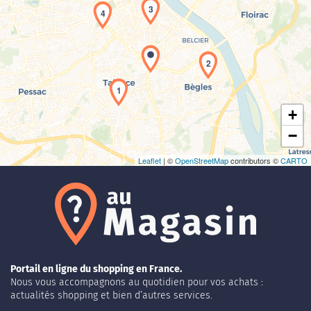
3
4
Chargement de la carte en cours...
2
1
+
−
Leaflet
| ©
OpenStreetMap
contributors ©
CARTO
Portail en ligne du shopping en France.
Nous vous accompagnons au quotidien pour vos achats :
actualités shopping et bien d’autres services.