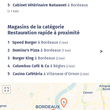
5
Cabinet Vétérinaire Naturavet
à Bordeaux
(< 1 km)
Magasins de la catégorie
Restauration rapide à proximité
1
Speed Burger
à Bordeaux
(1 km)
2
Domino's Pizza
à Bordeaux
(1 km)
3
Burger King
à Bordeaux
(2 km)
4
Columbus Café & Co
à Bègles
(2 km)
5
Casino Cafétéria
à Villenave-d'Ornon
(2 km)
5