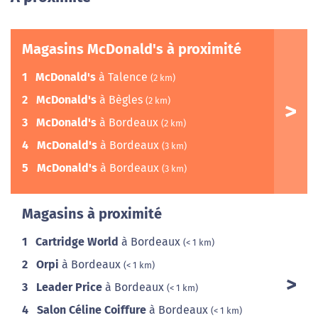
Magasins McDonald's à proximité
1
McDonald's
à Talence
(2 km)
2
McDonald's
à Bègles
(2 km)
3
McDonald's
à Bordeaux
(2 km)
4
McDonald's
à Bordeaux
(3 km)
5
McDonald's
à Bordeaux
(3 km)
Magasins à proximité
1
Cartridge World
à Bordeaux
(< 1 km)
2
Orpi
à Bordeaux
(< 1 km)
3
Leader Price
à Bordeaux
(< 1 km)
4
Salon Céline Coiffure
à Bordeaux
(< 1 km)