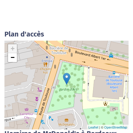
Plan d'accès
+
−
Leaflet
| ©
OpenStreetMap