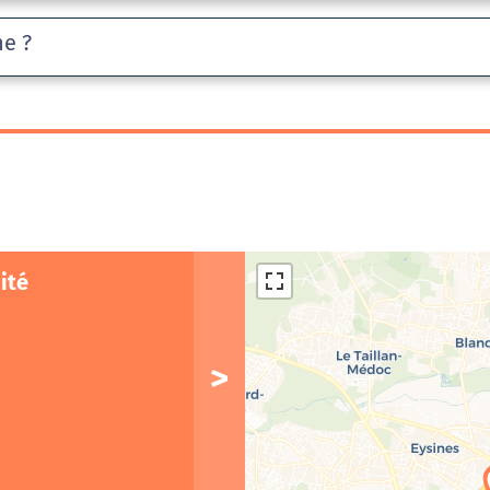
he ?
ité