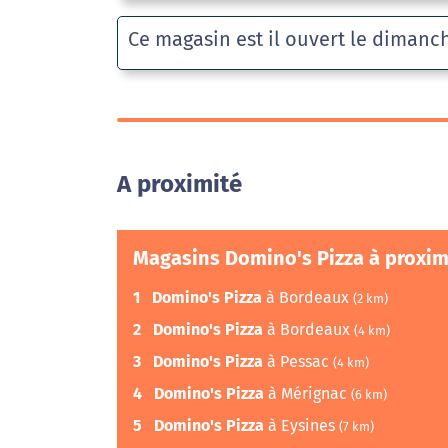
Ce magasin est il ouvert le dimanc
A proximité
Magasins Domino's Pizza à proxim
1
Domino's Pizza
à Bordeaux
(2 km)
2
Domino's Pizza
à Bordeaux
(4 km)
3
Domino's Pizza
à Pessac
(4 km)
4
Domino's Pizza
à Mérignac
(6 km)
5
Domino's Pizza
à Eysines
(7 km)