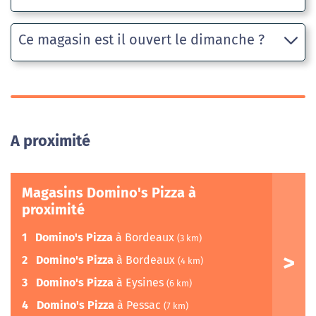
Ce magasin est il ouvert le dimanche ?
A proximité
Magasins Domino's Pizza à
proximité
1
Domino's Pizza
à Bordeaux
(3 km)
2
Domino's Pizza
à Bordeaux
(4 km)
3
Domino's Pizza
à Eysines
(6 km)
4
Domino's Pizza
à Pessac
(7 km)