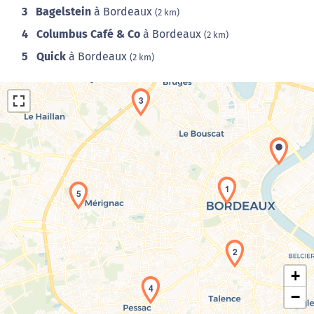
3
Bagelstein
à Bordeaux
(2 km)
4
Columbus Café & Co
à Bordeaux
(2 km)
5
Quick
à Bordeaux
(2 km)
3
1
5
Chargement de la carte en cours...
2
+
4
−