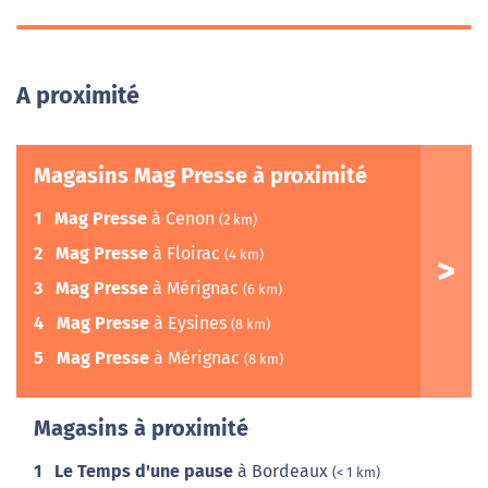
A proximité
Magasins Mag Presse à proximité
1
Mag Presse
à Cenon
(2 km)
2
Mag Presse
à Floirac
(4 km)
3
Mag Presse
à Mérignac
(6 km)
4
Mag Presse
à Eysines
(8 km)
5
Mag Presse
à Mérignac
(8 km)
Magasins à proximité
1
Le Temps d'une pause
à Bordeaux
(< 1 km)