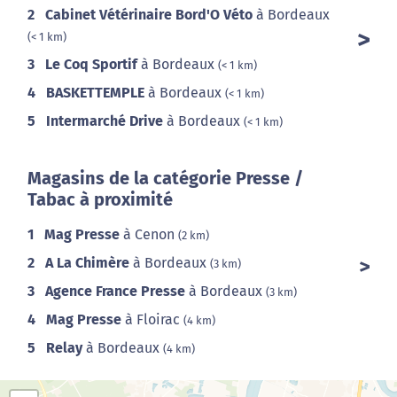
2
Cabinet Vétérinaire Bord'O Véto
à Bordeaux
(< 1 km)
3
Le Coq Sportif
à Bordeaux
(< 1 km)
4
BASKETTEMPLE
à Bordeaux
(< 1 km)
5
Intermarché Drive
à Bordeaux
(< 1 km)
Magasins de la catégorie Presse /
Tabac à proximité
1
Mag Presse
à Cenon
(2 km)
2
A La Chimère
à Bordeaux
(3 km)
3
Agence France Presse
à Bordeaux
(3 km)
4
Mag Presse
à Floirac
(4 km)
5
Relay
à Bordeaux
(4 km)