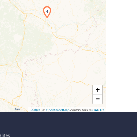
rgement de la carte en cours...
4
+
−
Leaflet
| ©
OpenStreetMap
contributors ©
CARTO
lités