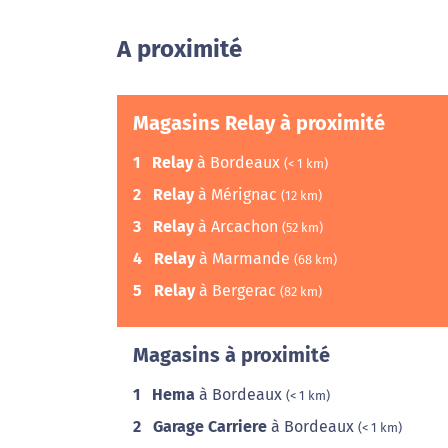
A proximité
Magasins Relay à proximité
1
Relay
à Bordeaux
(< 1 km)
2
Relay
à Mérignac
(12 km)
3
Relay
à Arcachon
(52 km)
4
Relay
à Marmande
(68 km)
5
Relay
à Bergerac
(82 km)
Magasins à proximité
1
Hema
à Bordeaux
(< 1 km)
2
Garage Carriere
à Bordeaux
(< 1 km)