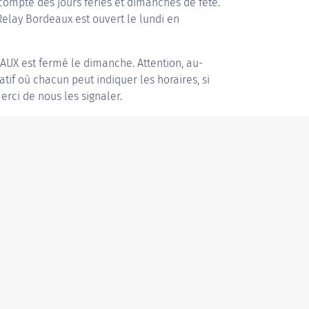
compte des jours fériés et dimanches de fête.
 Relay Bordeaux est ouvert le lundi en
EAUX
est fermé le dimanche. Attention, au-
patif où chacun peut indiquer les horaires, si
erci de nous les signaler.