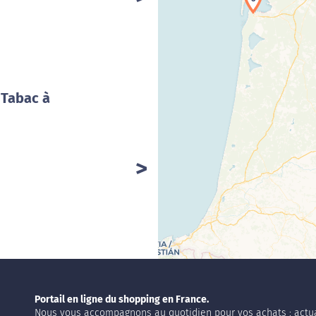
Cha
 Tabac à
Portail en ligne du shopping en France.
Nous vous accompagnons au quotidien pour vos achats : actua