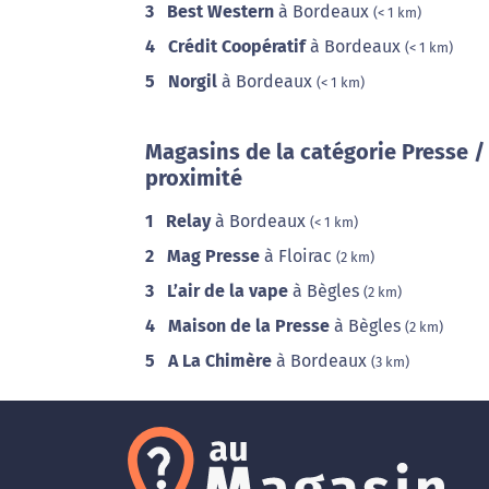
3
Best Western
à Bordeaux
(< 1 km)
4
Crédit Coopératif
à Bordeaux
(< 1 km)
5
Norgil
à Bordeaux
(< 1 km)
Magasins de la catégorie Presse /
proximité
1
Relay
à Bordeaux
(< 1 km)
2
Mag Presse
à Floirac
(2 km)
3
L’air de la vape
à Bègles
(2 km)
4
Maison de la Presse
à Bègles
(2 km)
5
A La Chimère
à Bordeaux
(3 km)