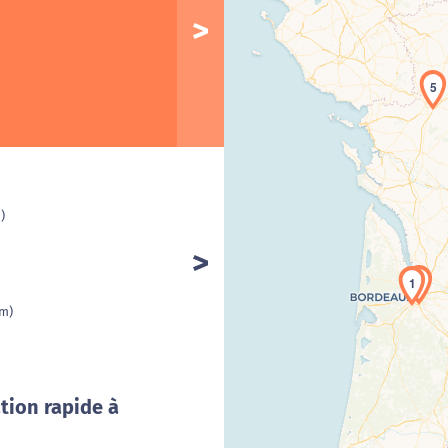
5
)
Cha
1
km)
tion rapide à