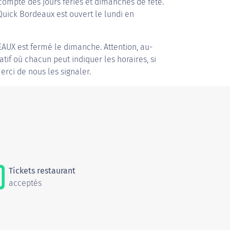
compte des jours fériés et dimanches de fête.
 Quick Bordeaux est ouvert le lundi en
EAUX
est fermé le dimanche. Attention, au-
patif où chacun peut indiquer les horaires, si
erci de nous les signaler.
Tickets restaurant
acceptés