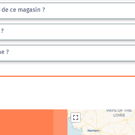
e de ce magasin ?
 ?
he ?