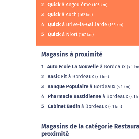
2
Quick
à Angoulême
(106 km)
3
Quick
à Auch
(162 km)
4
Quick
à Brive-la-Gaillarde
(165 km)
5
Quick
à Niort
(167 km)
Magasins à proximité
1
Auto Ecole La Nouvelle
à Bordeaux
(< 1 km
2
Basic Fit
à Bordeaux
(< 1 km)
3
Banque Populaire
à Bordeaux
(< 1 km)
4
Pharmacie Bastidienne
à Bordeaux
(< 1 
5
Cabinet Bedin
à Bordeaux
(< 1 km)
Magasins de la catégorie Restaura
proximité