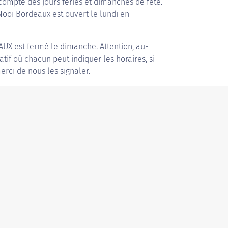
compte des jours fériés et dimanches de fête.
 Nooï Bordeaux est ouvert le lundi en
AUX
est fermé le dimanche. Attention, au-
patif où chacun peut indiquer les horaires, si
erci de nous les signaler.