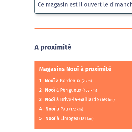
Ce magasin est il ouvert le dimanc
A proximité
Magasins Nooï à proximité
1
Nooï
à Bordeaux
(2 km)
2
Nooï
à Périgueux
(108 km)
3
Nooï
à Brive-la-Gaillarde
(169 km)
4
Nooï
à Pau
(172 km)
5
Nooï
à Limoges
(181 km)