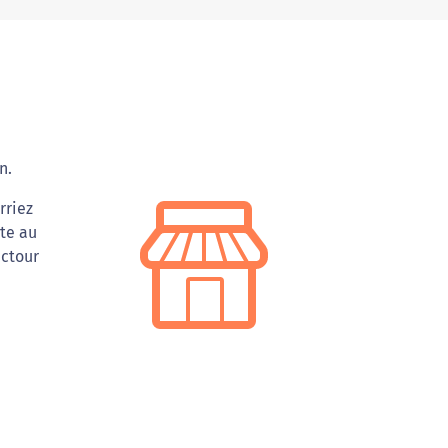
n.
rriez
tte au
ectour