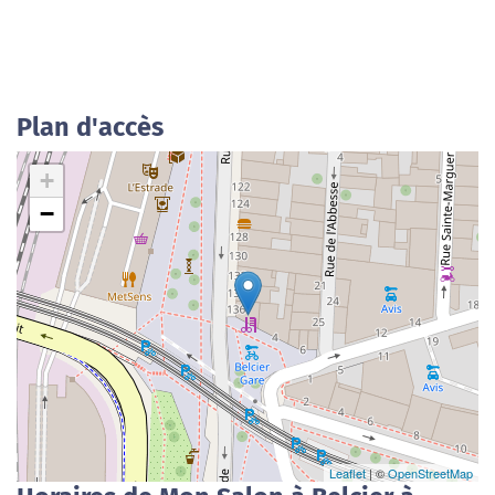
Plan d'accès
+
−
Leaflet
| ©
OpenStreetMap