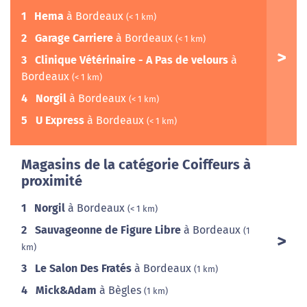
1
Hema
à Bordeaux
(< 1 km)
2
Garage Carriere
à Bordeaux
(< 1 km)
3
Clinique Vétérinaire - A Pas de velours
à
Bordeaux
(< 1 km)
4
Norgil
à Bordeaux
(< 1 km)
5
U Express
à Bordeaux
(< 1 km)
Magasins de la catégorie Coiffeurs à
proximité
1
Norgil
à Bordeaux
(< 1 km)
2
Sauvageonne de Figure Libre
à Bordeaux
(1
km)
3
Le Salon Des Fratés
à Bordeaux
(1 km)
4
Mick&Adam
à Bègles
(1 km)