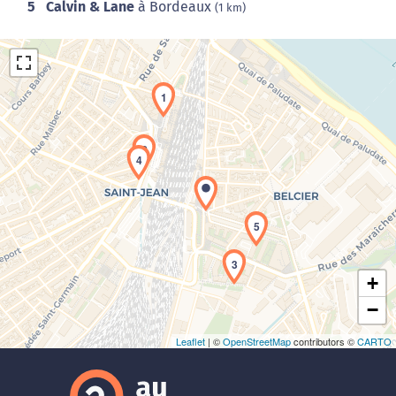
5
Calvin & Lane
à Bordeaux
(1 km)
1
2
4
Chargement de la carte en cours...
5
3
+
−
Leaflet
| ©
OpenStreetMap
contributors ©
CARTO