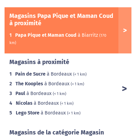
Magasins Papa Pique et Maman Coud
à proximité
1
Papa Pique et Maman Coud
à Biarritz
(170
km)
Magasins à proximité
1
Pain de Sucre
à Bordeaux
(< 1 km)
2
The Kooples
à Bordeaux
(< 1 km)
3
Paul
à Bordeaux
(< 1 km)
4
Nicolas
à Bordeaux
(< 1 km)
5
Lego Store
à Bordeaux
(< 1 km)
Magasins de la catégorie Magasin