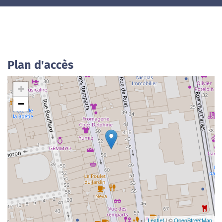
Plan d'accès
+
−
Leaflet
| ©
OpenStreetMap