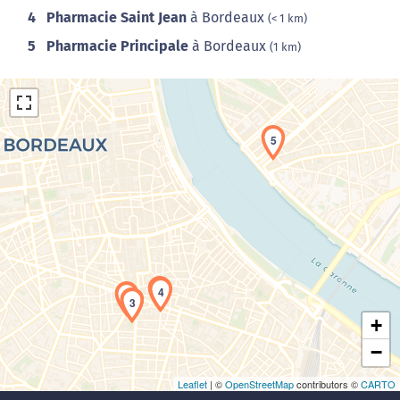
4
Pharmacie Saint Jean
à Bordeaux
(< 1 km)
5
Pharmacie Principale
à Bordeaux
(1 km)
5
Chargement de la carte en cours...
4
1
2
3
+
−
Leaflet
| ©
OpenStreetMap
contributors ©
CARTO