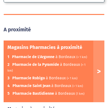
A proximité
Magasins Pharmacies à proximité
1
Pharmacie de L'Argonne
à Bordeaux
(< 1 km)
2
Pharmacie de la Pyramide
à Bordeaux
(< 1
km)
3
Pharmacie Robigo
à Bordeaux
(< 1 km)
4
Pharmacie Saint Jean
à Bordeaux
(< 1 km)
5
Pharmacie Bastidienne
à Bordeaux
(1 km)