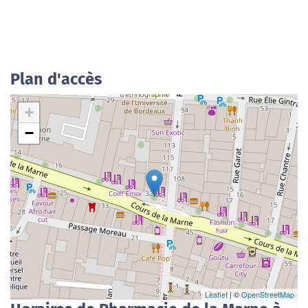
Plan d'accès
+
−
Leaflet
| ©
OpenStreetMap