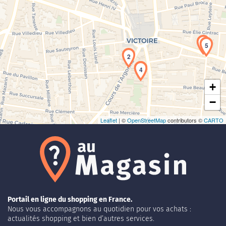
Chargement de la carte en cours...
3
5
2
4
+
−
Leaflet
| ©
OpenStreetMap
contributors ©
CARTO
Portail en ligne du shopping en France.
Nous vous accompagnons au quotidien pour vos achats :
actualités shopping et bien d’autres services.