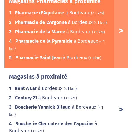
Magasins Pharmacies à proximité
1
Pharmacie d'Aquitaine
à Bordeaux
(< 1 km)
2
Pharmacie de L'Argonne
à Bordeaux
(< 1 km)
3
Pharmacie de la Marne
à Bordeaux
(< 1 km)
4
Pharmacie de la Pyramide
à Bordeaux
(< 1
km)
5
Pharmacie Saint Jean
à Bordeaux
(< 1 km)
Magasins à proximité
1
Rent A Car
à Bordeaux
(< 1 km)
2
Century 21
à Bordeaux
(< 1 km)
3
Boucherie Yannick Bitaud
à Bordeaux
(< 1
km)
4
Boucherie Charcuterie des Capucins
à
Bordeaux
(< 1 km)