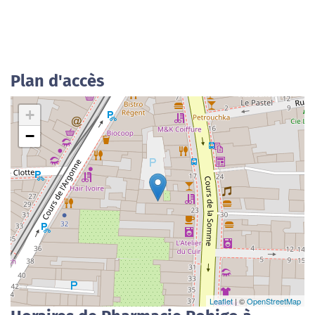
Plan d'accès
+
−
Leaflet
| ©
OpenStreetMap