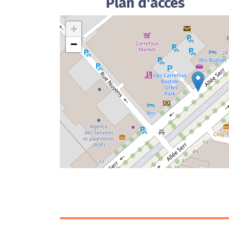
Plan d'accès
+
−