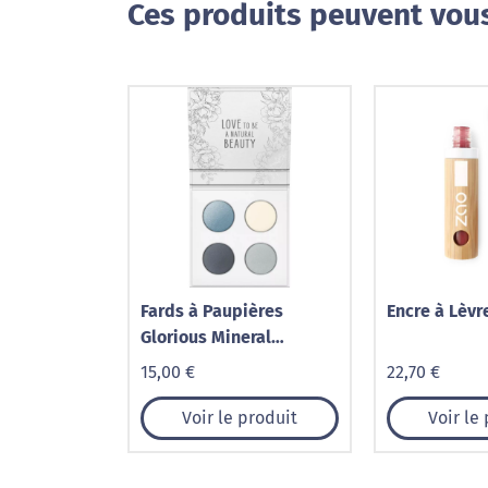
Ces produits peuvent vous
Fards à Paupières
Encre à Lèvr
Glorious Mineral
Eyeshadows
15,00 €
22,70 €
Voir le produit
Voir le