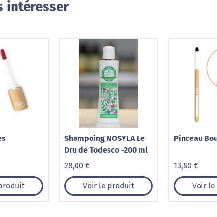
 intéresser
es
Shampoing NOSYLA Le
Pinceau Bou
Dru de Todesco -200 ml
28,00 €
13,80 €
 produit
Voir le produit
Voir le