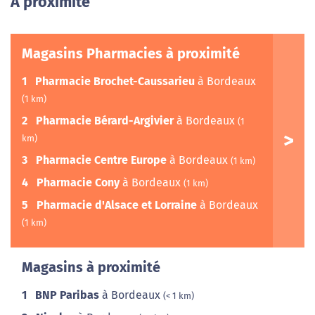
A proximité
Magasins Pharmacies à proximité
1
Pharmacie Brochet-Caussarieu
à Bordeaux
(1 km)
2
Pharmacie Bérard-Argivier
à Bordeaux
(1
km)
3
Pharmacie Centre Europe
à Bordeaux
(1 km)
4
Pharmacie Cony
à Bordeaux
(1 km)
5
Pharmacie d'Alsace et Lorraine
à Bordeaux
(1 km)
Magasins à proximité
1
BNP Paribas
à Bordeaux
(< 1 km)