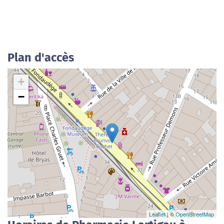
Plan d'accès
+
−
Leaflet
| ©
OpenStreetMap